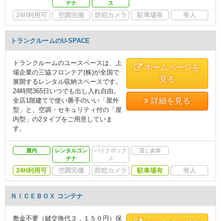
テナ
ス
24H利用可
空調完備
防犯カメラ
駐車場有
有人
トランクルームのU-SPACE
トランクルームのユースペースは、上
ホームページを
場企業の三協フロンテア(株)が全国で
見る
展開するレンタル収納スペースです。
24時間365日いつでも出し入れ自由。
全店1階建てで使い勝手のいい「屋外
詳細を見る
型」と、空調・セキュリティ付の「屋
内型」の2タイプをご用意していま
す。
屋内
レンタルコン
バイクボック
貸し倉庫
テナ
ス
24H利用可
空調完備
防犯カメラ
駐車場有
有人
ＮＩＣＥＢＯＸ コンテナ
敷金不要（鍵交換代３，１５０円）保