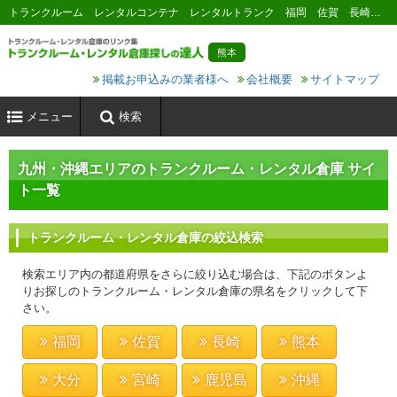
トランクルーム レンタルコンテナ レンタルトランク 福岡 佐賀 長崎 熊本 大分 宮崎 鹿児島 沖縄
熊本
掲載お申込みの業者様へ
会社概要
サイトマップ
メニュー
検索
九州・沖縄エリアのトランクルーム・レンタル倉庫 サイ
ト一覧
トランクルーム・レンタル倉庫の絞込検索
検索エリア内の都道府県をさらに絞り込む場合は、下記のボタンよ
りお探しのトランクルーム・レンタル倉庫の県名をクリックして下
さい。
福岡
佐賀
長崎
熊本
大分
宮崎
鹿児島
沖縄