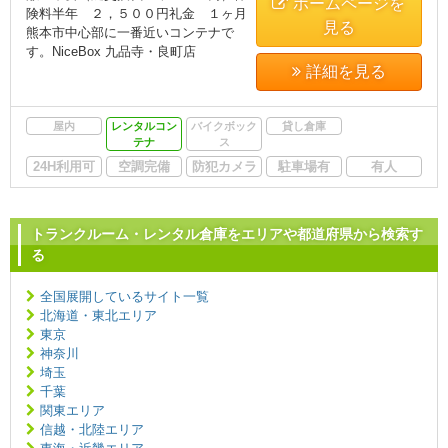
ホームページを
険料半年 ２，５００円礼金 １ヶ月
見る
熊本市中心部に一番近いコンテナで
す。NiceBox 九品寺・良町店
詳細を見る
屋内
レンタルコン
バイクボック
貸し倉庫
テナ
ス
24H利用可
空調完備
防犯カメラ
駐車場有
有人
トランクルーム・レンタル倉庫をエリアや都道府県から検索す
る
全国展開しているサイト一覧
北海道・東北エリア
東京
神奈川
埼玉
千葉
関東エリア
信越・北陸エリア