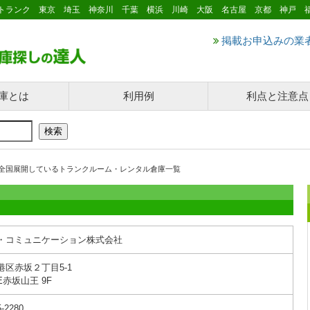
トランク 東京 埼玉 神奈川 千葉 横浜 川崎 大阪 名古屋 京都 神戸 
掲載お申込みの業
庫とは
利用例
利点と注意点
全国展開しているトランクルーム・レンタル倉庫一覧
・コミュニケーション株式会社
港区赤坂２丁目5-1
TE赤坂山王 9F
5-2280