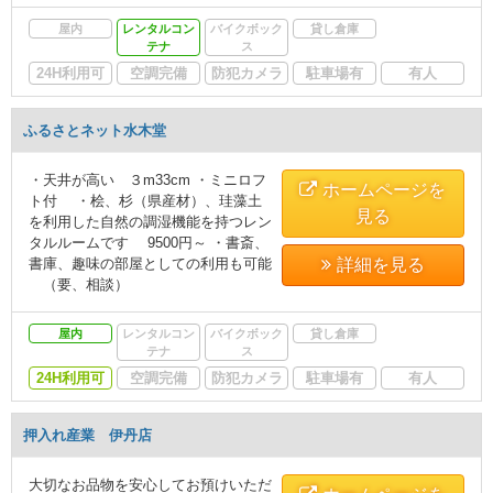
屋内
レンタルコン
バイクボック
貸し倉庫
テナ
ス
24H利用可
空調完備
防犯カメラ
駐車場有
有人
ふるさとネット水木堂
・天井が高い ３m33cm ・ミニロフ
ホームページを
ト付 ・桧、杉（県産材）、珪藻土
見る
を利用した自然の調湿機能を持つレン
タルルームです 9500円～ ・書斎、
書庫、趣味の部屋としての利用も可能
詳細を見る
（要、相談）
屋内
レンタルコン
バイクボック
貸し倉庫
テナ
ス
24H利用可
空調完備
防犯カメラ
駐車場有
有人
押入れ産業 伊丹店
大切なお品物を安心してお預けいただ