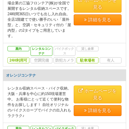
ホームページを
場企業の三協フロンテア(株)が全国で
見る
展開するレンタル収納スペースです。
24時間365日いつでも出し入れ自由。
全店1階建てで使い勝手のいい「屋外
詳細を見る
型」と、空調・セキュリティ付の「屋
内型」の2タイプをご用意していま
す。
屋内
レンタルコン
バイクボック
貸し倉庫
テナ
ス
24H利用可
空調完備
防犯カメラ
駐車場有
有人
オレンジコンテナ
レンタル収納スペース・バイク収納。
ホームページを
大阪・兵庫を中心に約150現場運営
見る
中。 お客様にとって近くて便利な物
件をお探しします！ 自社オリジナル
のバイクスロープでバイクの出入れも
詳細を見る
ラクラク♪
屋内
レンタルコン
バイクボック
貸し倉庫