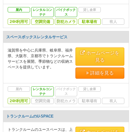
屋内
レンタルコン
バイクボック
貸し倉庫
テナ
ス
24H利用可
空調完備
防犯カメラ
駐車場有
有人
スペースボックスレンタルサービス
滋賀県を中心に兵庫県、岐阜県、福井
ホームページを
県、大阪市、京都市でトランクルーム
見る
サービスを展開。季節物などの収納ス
ペースを提供しています。
詳細を見る
屋内
レンタルコン
バイクボック
貸し倉庫
テナ
ス
24H利用可
空調完備
防犯カメラ
駐車場有
有人
トランクルームのU-SPACE
トランクルームのユースペースは、上