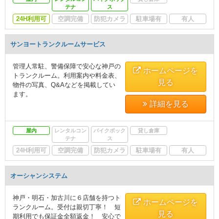
テナ
ス
24H利用可
空調完備
防犯カメラ
駐車場有
有人
サンヨートランクルームサービス
管理人常駐、警備保障で安心な神戸の
ホームページを
トランクルーム。利用案内や料金表、
見る
物件の写真、Q&Aなどを掲載してい
ます。
詳細を見る
屋内
レンタルコン
バイクボック
貸し倉庫
テナ
ス
24H利用可
空調完備
防犯カメラ
駐車場有
有人
オーシャンシステム
神戸・明石・加古川に６店舗を持つト
ホームページを
ランクルーム。受付は親切丁寧！ 短
見る
期利用でも保証金全額返金！ 安心で