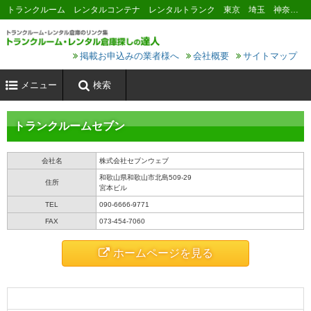
トランクルーム レンタルコンテナ レンタルトランク 東京 埼玉 神奈川 千葉 横浜 川崎 大阪 名古屋 京都 神戸 福岡 広島 札幌
掲載お申込みの業者様へ
会社概要
サイトマップ
メニュー
検索
トランクルームセブン
会社名
株式会社セブンウェブ
和歌山県和歌山市北島509-29
住所
宮本ビル
TEL
090-6666-9771
FAX
073-454-7060
ホームページを見る