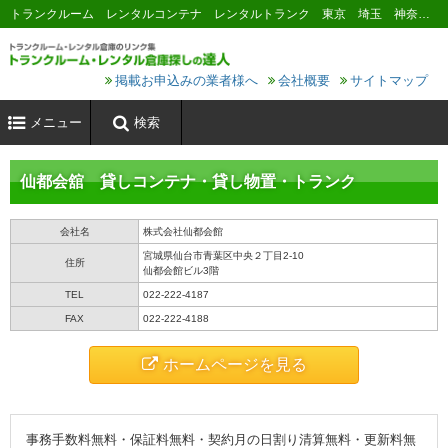
トランクルーム レンタルコンテナ レンタルトランク 東京 埼玉 神奈川 千葉 横浜 川崎 大阪 名古屋 京都 神戸 福岡 広島 札幌
掲載お申込みの業者様へ
会社概要
サイトマップ
メニュー
検索
仙都会舘 貸しコンテナ・貸し物置・トランク
会社名
株式会社仙都会館
宮城県仙台市青葉区中央２丁目2-10
住所
仙都会館ビル3階
TEL
022-222-4187
FAX
022-222-4188
ホームページを見る
事務手数料無料・保証料無料・契約月の日割り清算無料・更新料無