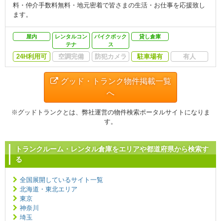
料・仲介手数料無料・地元密着で皆さまの生活・お仕事を応援致し
ます。
屋内
レンタルコン
バイクボック
貸し倉庫
テナ
ス
24H利用可
空調完備
防犯カメラ
駐車場有
有人
グッド・トランク物件掲載一覧
へ
※グッドトランクとは、弊社運営の物件検索ポータルサイトになりま
す。
トランクルーム・レンタル倉庫をエリアや都道府県から検索す
る
全国展開しているサイト一覧
北海道・東北エリア
東京
神奈川
埼玉