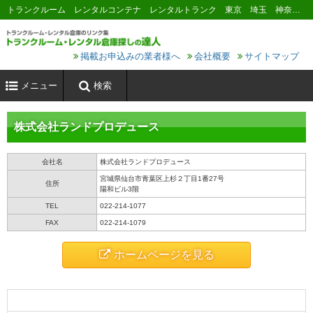
トランクルーム レンタルコンテナ レンタルトランク 東京 埼玉 神奈川 千葉 横浜 川崎 大阪 名古屋 京都 神戸 福岡 広島 札幌
掲載お申込みの業者様へ
会社概要
サイトマップ
メニュー
検索
株式会社ランドプロデュース
会社名
株式会社ランドプロデュース
宮城県仙台市青葉区上杉２丁目1番27号
住所
陽和ビル3階
TEL
022-214-1077
FAX
022-214-1079
ホームページを見る