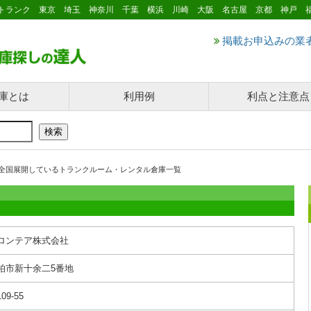
トランク 東京 埼玉 神奈川 千葉 横浜 川崎 大阪 名古屋 京都 神戸 
掲載お申込みの業
庫とは
利用例
利点と注意点
全国展開しているトランクルーム・レンタル倉庫一覧
ロンテア株式会社
柏市新十余二5番地
109-55