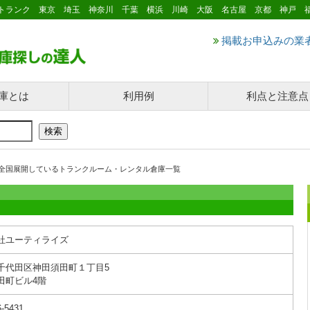
トランク 東京 埼玉 神奈川 千葉 横浜 川崎 大阪 名古屋 京都 神戸 
掲載お申込みの業
庫とは
利用例
利点と注意点
全国展開しているトランクルーム・レンタル倉庫一覧
社ユーティライズ
千代田区神田須田町１丁目5
田町ビル4階
6-5431