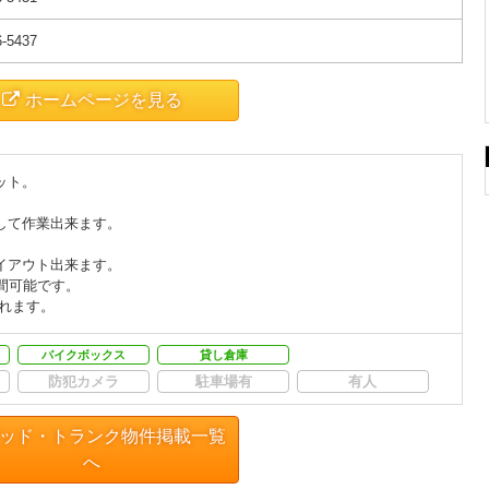
6-5437
ホームページを見る
ット。
して作業出来ます。
イアウト出来ます。
間可能です。
れます。
バイクボックス
貸し倉庫
防犯カメラ
駐車場有
有人
ッド・トランク物件掲載一覧
へ