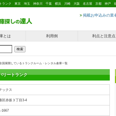
トランク 東京 埼玉 神奈川 千葉 横浜 川崎 大阪 名古屋 京都 神戸 
掲載お申込みの業
庫とは
利用例
利点と注意点
全国展開しているトランクルーム・レンタル倉庫一覧
バリートランク
テックス
港区赤坂３丁目3-4
1-1667