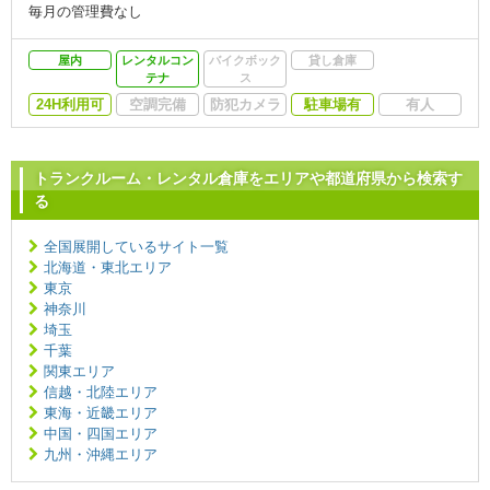
毎月の管理費なし
屋内
レンタルコン
バイクボック
貸し倉庫
テナ
ス
24H利用可
空調完備
防犯カメラ
駐車場有
有人
トランクルーム・レンタル倉庫をエリアや都道府県から検索す
る
全国展開しているサイト一覧
北海道・東北エリア
東京
神奈川
埼玉
千葉
関東エリア
信越・北陸エリア
東海・近畿エリア
中国・四国エリア
九州・沖縄エリア