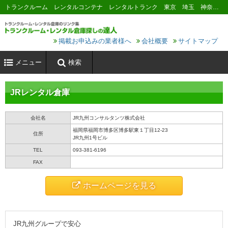
トランクルーム レンタルコンテナ レンタルトランク 東京 埼玉 神奈川 千葉 横浜 川崎 大阪 名古屋 京都 神戸 福岡 広島 札幌
掲載お申込みの業者様へ
会社概要
サイトマップ
メニュー
検索
JRレンタル倉庫
会社名
JR九州コンサルタンツ株式会社
福岡県福岡市博多区博多駅東１丁目12-23
住所
JR九州1号ビル
TEL
093-381-6196
FAX
ホームページを見る
JR九州グループで安心