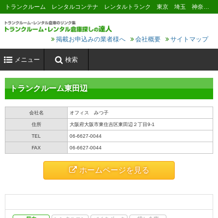
トランクルーム レンタルコンテナ レンタルトランク 東京 埼玉 神奈川 千葉 横浜 川崎 大阪 名古屋 京都 神戸 福岡 広島 札幌
掲載お申込みの業者様へ
会社概要
サイトマップ
メニュー
検索
トランクルーム東田辺
会社名
オフィス みつ子
住所
大阪府大阪市東住吉区東田辺２丁目9-1
TEL
06-6627-0044
FAX
06-6627-0044
ホームページを見る