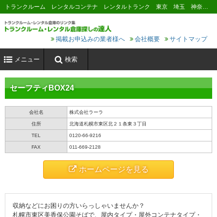
トランクルーム レンタルコンテナ レンタルトランク 東京 埼玉 神奈川 千葉 横浜 川崎 大阪 名古屋 京都 神戸 福岡 広島 札幌
掲載お申込みの業者様へ
会社概要
サイトマップ
メニュー
検索
セーフティBOX24
会社名
株式会社ラーラ
住所
北海道札幌市東区北２１条東３丁目
TEL
0120-66-9216
FAX
011-669-2128
ホームページを見る
収納などにお困りの方いらっしゃいませんか？
札幌市東区美香保公園そばで、屋内タイプ・屋外コンテナタイプ・