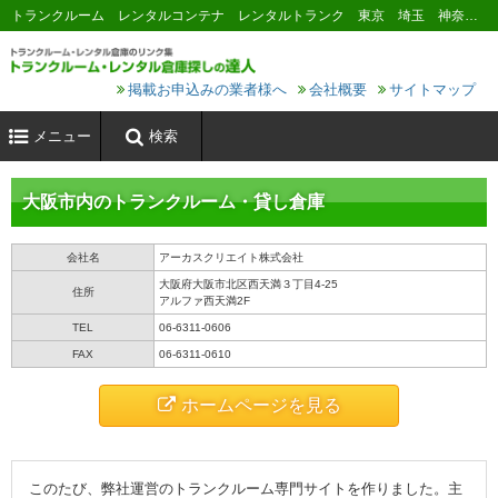
トランクルーム レンタルコンテナ レンタルトランク 東京 埼玉 神奈川 千葉 横浜 川崎 大阪 名古屋 京都 神戸 福岡 広島 札幌
掲載お申込みの業者様へ
会社概要
サイトマップ
メニュー
検索
大阪市内のトランクルーム・貸し倉庫
会社名
アーカスクリエイト株式会社
大阪府大阪市北区西天満３丁目4-25
住所
アルファ西天満2F
TEL
06-6311-0606
FAX
06-6311-0610
ホームページを見る
このたび、弊社運営のトランクルーム専門サイトを作りました。主