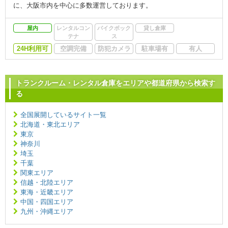
に、大阪市内を中心に多数運営しております。
屋内
レンタルコン
バイクボック
貸し倉庫
テナ
ス
24H利用可
空調完備
防犯カメラ
駐車場有
有人
トランクルーム・レンタル倉庫をエリアや都道府県から検索す
る
全国展開しているサイト一覧
北海道・東北エリア
東京
神奈川
埼玉
千葉
関東エリア
信越・北陸エリア
東海・近畿エリア
中国・四国エリア
九州・沖縄エリア