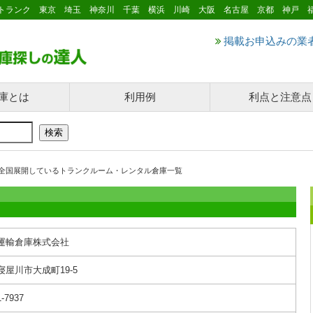
トランク 東京 埼玉 神奈川 千葉 横浜 川崎 大阪 名古屋 京都 神戸 
掲載お申込みの業
庫とは
利用例
利点と注意点
全国展開しているトランクルーム・レンタル倉庫一覧
運輸倉庫株式会社
寝屋川市大成町19-5
1-7937