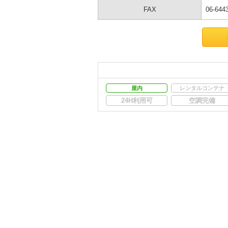
FAX
06-644
屋内
レンタルコンテナ
24H利用可
空調完備