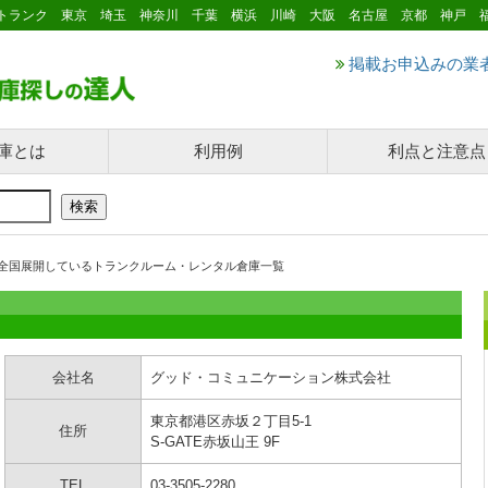
トランク 東京 埼玉 神奈川 千葉 横浜 川崎 大阪 名古屋 京都 神戸 
掲載お申込みの業
庫とは
利用例
利点と注意点
全国展開しているトランクルーム・レンタル倉庫一覧
会社名
グッド・コミュニケーション株式会社
東京都港区赤坂２丁目5-1
住所
S-GATE赤坂山王 9F
TEL
03-3505-2280