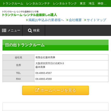
トランクルーム レンタルコンテナ レンタルトランク 東京 埼玉 神奈川 千葉 横浜 川崎 大阪 名古屋 京都 神戸 福岡 広島 札幌
掲載お申込みの業者様へ
会社概要
サイトマップ
メニュー
検索
日の出トランクルーム
会社名
有限会社藤本商事
大阪府吹田市日の出町9-3
住所
藤本商事
TEL
06-4860-4567
FAX
06-4860-4568
ホームページを見る