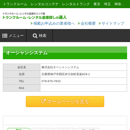
トランクルーム レンタルコンテナ レンタルトランク 東京 埼玉 神奈川 千葉 横浜 川崎 大阪 名古屋 京都 神戸 福岡 広島 札幌
掲載お申込みの業者様へ
会社概要
サイトマップ
メニュー
検索
オーシャンシステム
会社名
株式会社オーシャンシステム
住所
兵庫県神戸市西区伊川谷町長坂829-1
TEL
078-976-7833
FAX
ホームページを見る