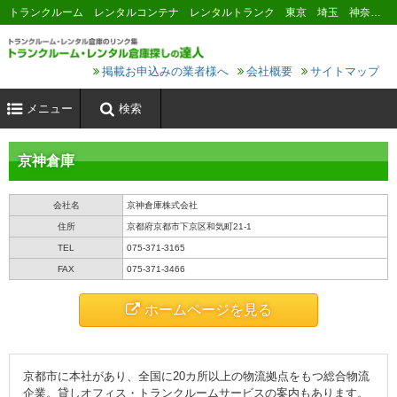
トランクルーム レンタルコンテナ レンタルトランク 東京 埼玉 神奈川 千葉 横浜 川崎 大阪 名古屋 京都 神戸 福岡 広島 札幌
掲載お申込みの業者様へ
会社概要
サイトマップ
メニュー
検索
京神倉庫
会社名
京神倉庫株式会社
住所
京都府京都市下京区和気町21-1
TEL
075-371-3165
FAX
075-371-3466
ホームページを見る
京都市に本社があり、全国に20カ所以上の物流拠点をもつ総合物流
企業。貸しオフィス・トランクルームサービスの案内もあります。