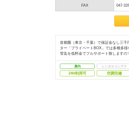
FAX
047-32
首都圏（東京・千葉）で保証金なし三千
ター「プライベートBOX」では多種多
管迄を低料金でフルサポート致しますの
屋内
レンタルコンテナ
24H利用可
空調完備