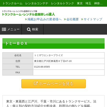
トランクルーム レンタルコンテナ レンタルトランク 東京 埼玉 神奈川 千葉 横浜 川崎 大阪 名古屋 京都 神戸 福岡 広島 札幌
掲載お申込みの業者様へ
会社概要
サイトマップ
メニュー
検索
トミーＢＯＸ
会社名
トミザワエンタープライズ
住所
東京都江戸川区東葛西６丁目47-16
TEL
0120-86-8585
FAX
ホームページを見る
東京・東葛西と江戸川、千葉・市川にあるトランクサービス。法
人・個人別の契約方法紹介や料金表、利用法の例などを掲載。